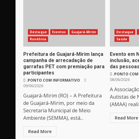
Destaque
Eventos
Guajará-Mirim
Destaque
Rondônia
Saúde
Prefeitura de Guajará-Mirim lança
Evento em N
campanha de arrecadação de
inclusão, ac
garrafas PET com premiação para
das pessoas
participantes
.PONTO COM
08/06/2026
.PONTO COM INFORMATIVO
09/06/2026
A Associaçã
Guajará-Mirim (RO) – A Prefeitura
Autistas de
de Guajará-Mirim, por meio da
(AMAA) reali
Secretaria Municipal de Meio
Ambiente (SEMMA), está...
Read More
Read More