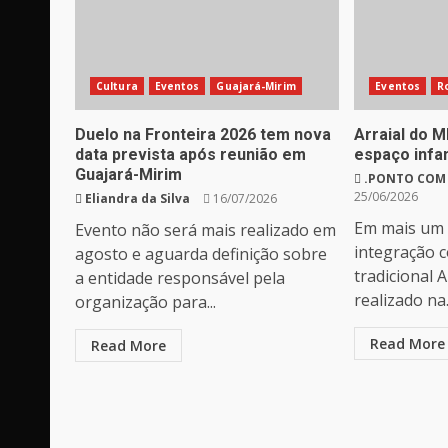
Cultura
Eventos
Guajará-Mirim
Eventos
R
Duelo na Fronteira 2026 tem nova
Arraial do M
data prevista após reunião em
espaço infan
Guajará-Mirim
.PONTO COM
25/06/2026
Eliandra da Silva
16/07/2026
Em mais um
Evento não será mais realizado em
integração 
agosto e aguarda definição sobre
tradicional 
a entidade responsável pela
realizado na.
organização para...
Read More
Read More