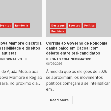
Eventos
Rondônia
Destaque
Eventos
Política
Rondônia
ova Mamoré discutirá
Corrida ao Governo de Rondônia
essibilidade e direitos
ganha palco em Cacoal com
 autistas
debate entre pré-candidatos
 INFORMATIVO
.PONTO COM INFORMATIVO
06/06/2026
o de Ajuda Mútua aos
À medida que as eleições de 2026
 Nova Mamoré e Região
se aproximam, os movimentos
zará, no próximo dia...
políticos começam a se intensificar
em...
Read More