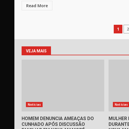
Read More
Pag
1
de
pos
VEJA MAIS
Notícias
Notícias
HOMEM DENUNCIA AMEAÇAS DO
MULHER 
CUNHADO APÓS DISCUSSÃO
DURANTE