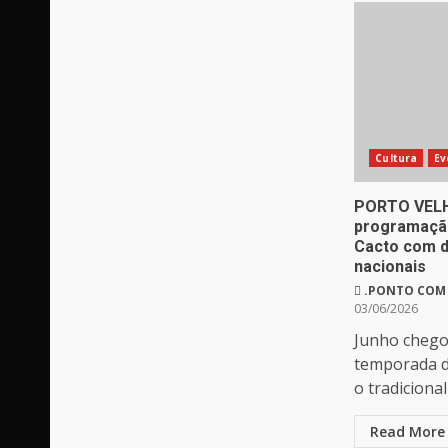
Cultura
Ev
PORTO VELH
programação
Cacto com d
nacionais
.PONTO COM
03/06/2026
Junho chegou
temporada de
o tradicional 
Read More