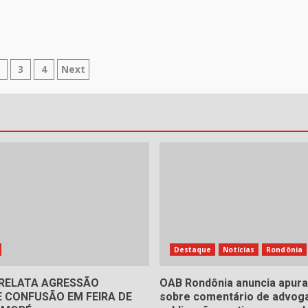
inação
2
3
4
Next
ts
Destaque
Notícias
Rondônia
RELATA AGRESSÃO
OAB Rondônia anuncia apur
 CONFUSÃO EM FEIRA DE
sobre comentário de advog