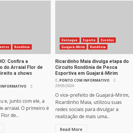
Destaque
Esporte
Eventos
entos
Rondônia
Guajará-Mirim
Rondônia
O: Confira a
Ricardinho Maia divulga etapa do
 do Arraial Flor de
Circuito Rondônia de Pesca
ireito a shows
Esportiva em Guajará-Mirim
.PONTO COM INFORMATIVO
29/05/2026
 INFORMATIVO
O vice-prefeito de Guajará-Mirim,
 e, junto com ele, a
Ricardinho Maia, utilizou suas
 arraial. O primeiro é
redes sociais para divulgar a
Flor de...
realização de mais uma...
Read More