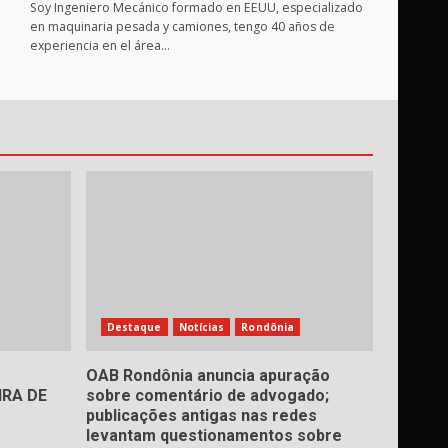
Soy Ingeniero Mecánico formado en EEUU, especializado
en maquinaria pesada y camiones, tengo 40 años de
experiencia en el área…
Destaque
Notícias
Rondônia
OAB Rondônia anuncia apuração
RA DE
sobre comentário de advogado;
publicações antigas nas redes
levantam questionamentos sobre