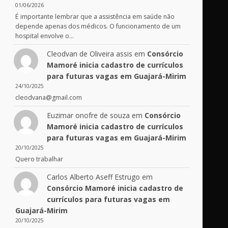
01/06/2026
É importante lembrar que a assistência em saúde não
depende apenas dos médicos. O funcionamento de um
hospital envolve o…
Cleodvan de Oliveira assis
em
Consórcio
Mamoré inicia cadastro de currículos
para futuras vagas em Guajará-Mirim
24/10/2025
cleodvana@gmail.com
Euzimar onofre de souza
em
Consórcio
Mamoré inicia cadastro de currículos
para futuras vagas em Guajará-Mirim
20/10/2025
Quero trabalhar
Carlos Alberto Aseff Estrugo
em
Consórcio Mamoré inicia cadastro de
currículos para futuras vagas em
Guajará-Mirim
20/10/2025