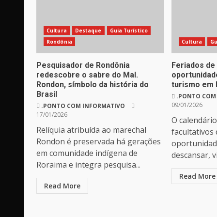
Cultura
Destaque
Guia Turístico
Rondônia
Cultura
Gu
Pesquisador de Rondônia
Feriados de
redescobre o sabre do Mal.
oportunidad
Rondon, símbolo da história do
turismo em 
Brasil
.PONTO COM
09/01/2026
.PONTO COM INFORMATIVO
17/01/2026
O calendário
Relíquia atribuída ao marechal
facultativos
Rondon é preservada há gerações
oportunidad
em comunidade indígena de
descansar, vi
Roraima e integra pesquisa...
Read More
Read More