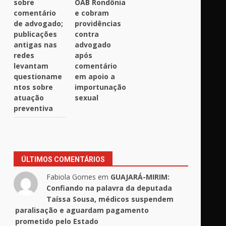
sobre
OAB Rondônia
comentário
e cobram
de advogado;
providências
publicações
contra
antigas nas
advogado
redes
após
levantam
comentário
questioname
em apoio a
ntos sobre
importunação
atuação
sexual
preventiva
ÚLTIMOS COMENTÁRIOS
Fabiola Gomes
em
GUAJARÁ-MIRIM:
Confiando na palavra da deputada
Taíssa Sousa, médicos suspendem
paralisação e aguardam pagamento
prometido pelo Estado