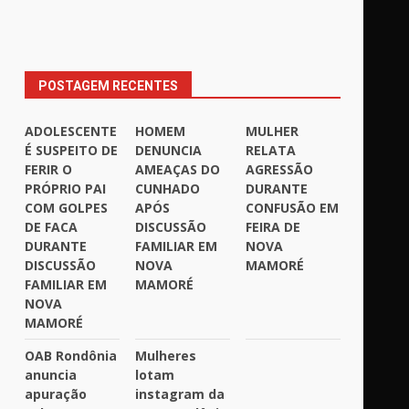
POSTAGEM RECENTES
ADOLESCENTE
HOMEM
MULHER
É SUSPEITO DE
DENUNCIA
RELATA
FERIR O
AMEAÇAS DO
AGRESSÃO
PRÓPRIO PAI
CUNHADO
DURANTE
COM GOLPES
APÓS
CONFUSÃO EM
DE FACA
DISCUSSÃO
FEIRA DE
DURANTE
FAMILIAR EM
NOVA
DISCUSSÃO
NOVA
MAMORÉ
FAMILIAR EM
MAMORÉ
NOVA
MAMORÉ
OAB Rondônia
Mulheres
anuncia
lotam
apuração
instagram da