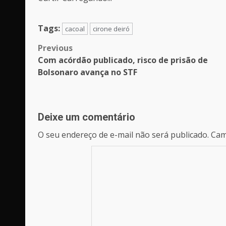
Tags:
cacoal
cirone deiró
Post
Previous
Com acórdão publicado, risco de prisão de
navigation
Bolsonaro avança no STF
Deixe um comentário
O seu endereço de e-mail não será publicado.
Cam