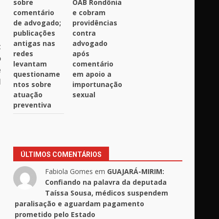
sobre
OAB Rondônia
comentário
e cobram
de advogado;
providências
publicações
contra
antigas nas
advogado
t
redes
após
o
levantam
comentário
e
questioname
em apoio a
l
ntos sobre
importunação
atuação
sexual
preventiva
ÚLTIMOS COMENTÁRIOS
Fabiola Gomes
em
GUAJARÁ-MIRIM:
Confiando na palavra da deputada
Taíssa Sousa, médicos suspendem
paralisação e aguardam pagamento
prometido pelo Estado