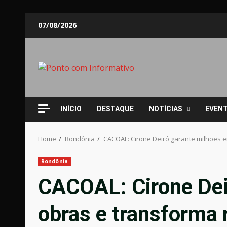
Skip
07/08/2026
to
content
INÍCIO
DESTAQUE
NOTÍCIAS
EVEN
Home
Rondônia
CACOAL: Cirone Deiró garante milhões e
Rondônia
CACOAL: Cirone Dei
obras e transforma 