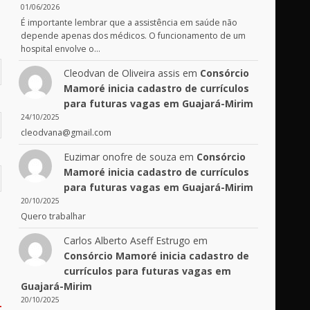
01/06/2026
É importante lembrar que a assistência em saúde não
depende apenas dos médicos. O funcionamento de um
hospital envolve o…
Cleodvan de Oliveira assis
em
Consórcio
Mamoré inicia cadastro de currículos
para futuras vagas em Guajará-Mirim
24/10/2025
cleodvana@gmail.com
Euzimar onofre de souza
em
Consórcio
Mamoré inicia cadastro de currículos
para futuras vagas em Guajará-Mirim
20/10/2025
Quero trabalhar
Carlos Alberto Aseff Estrugo
em
Consórcio Mamoré inicia cadastro de
currículos para futuras vagas em
Guajará-Mirim
20/10/2025