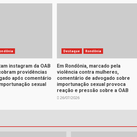
ondônia
Destaque
Rondônia
tam instagram da OAB
Em Rondônia, marcado pela
cobram providências
violência contra mulheres,
gado após comentário
comentário de advogado sobre
importunação sexual
importunação sexual provoca
reação e pressão sobre a OAB
26/07/2026