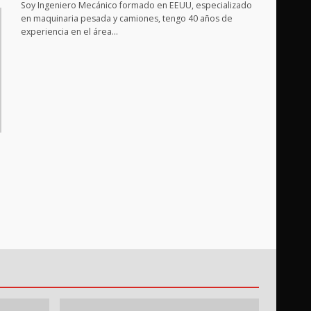
Soy Ingeniero Mecánico formado en EEUU, especializado
en maquinaria pesada y camiones, tengo 40 años de
experiencia en el área…