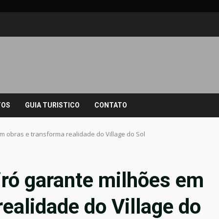
TOS
GUIA TURISTICO
CONTATO
m obras e transforma realidade do Village do Sol
ró garante milhões em
realidade do Village do