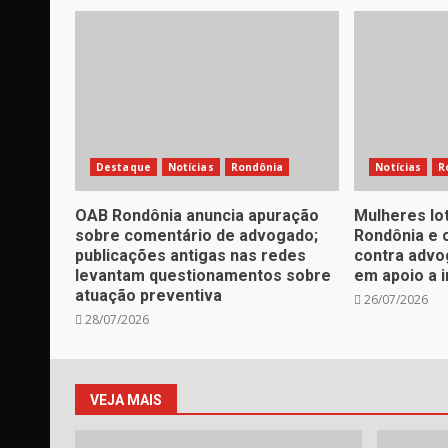
Destaque
Notícias
Rondônia
Notícias
R
OAB Rondônia anuncia apuração
Mulheres lo
sobre comentário de advogado;
Rondônia e 
publicações antigas nas redes
contra advo
levantam questionamentos sobre
em apoio a 
atuação preventiva
26/07/2026
28/07/2026
VEJA MAIS