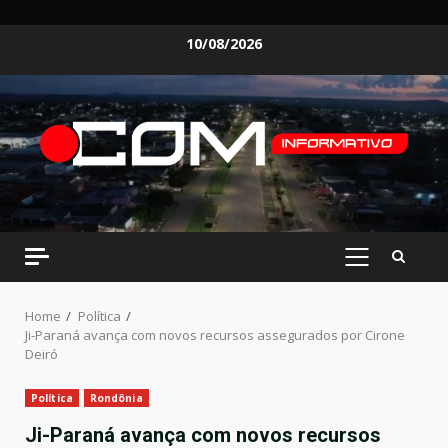
Skip
10/08/2026
to
content
PRIMARY
MENU
Home
Política
Ji-Paraná avança com novos recursos assegurados por Cirone
Deiró
Política
Rondônia
Ji-Paraná avança com novos recursos