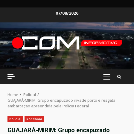
Skip
07/08/2026
to
content
PRIMARY
MENU
Home
Polícial
GUAJARÁ-MIRIM: Grupo encapuzado invade porto e resgata
embarcação apreendida pela Polícia Federal
Polícial
Rondônia
GUAJARÁ-MIRIM: Grupo encapuzado